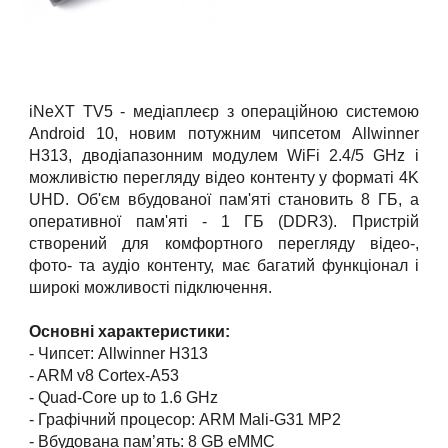
iNeXT TV5
- медіаплеєр з операційною системою
Android 10, новим потужним чипсетом Allwinner
H313, дводіапазонним модулем WiFi 2.4/5 GHz і
можливістю перегляду відео контенту у форматі 4K
UHD. Об'єм вбудованої пам'яті становить 8 ГБ, а
оперативної пам'яті - 1 ГБ (DDR3). Пристрій
створений для комфортного перегляду відео-,
фото- та аудіо контенту, має багатий функціонал і
широкі можливості підключення.
Основні характеристики:
-
Чипсет: Allwinner H313
- ARM v8 Cortex-A53
- Quad-Core up to 1.6 GHz
- Графічний процесор: ARM Mali-G31 MP2
- Вбудована пам’ять: 8 GB eMMC