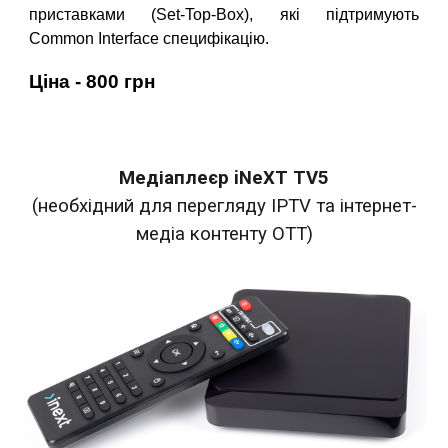
приставками (Set-Top-Box), які підтримують
Common Interface специфікацію.
Ціна -
80
0 грн
Медіаплеєр iNeXT TV5
(необхідний для
перегляду IPTV та інтернет-
медіа контенту OTT
)