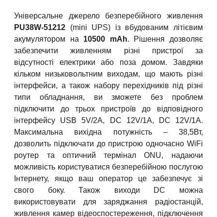
Універсальне джерело безперебійного живлення
PU38W-51212
(mini UPS) із вбудованим літієвим
акумулятором на
10500 mAh
. Рішення дозволяє
забезпечити живленням різні пристрої за
відсутності електрики або поза домом. Завдяки
кільком низьковольтним виходам, що мають різні
інтерфейси, а також набору перехідників під різні
типи обладнання, ви зможете без проблем
підключити до трьох пристроїв до відповідного
інтерфейсу USB 5V/2A, DC 12V/1A, DC 12V/1A.
Максимальна вихідна потужність – 38,5Вт,
дозволить підключати до пристрою одночасно WiFi
роутер та оптичний термінал ONU, надаючи
можливість користуватися безперебійною послугою
Інтернету, якщо ваш оператор це забезпечує зі
свого боку. Також виходи DC можна
використовувати для заряджання радіостанцій,
живлення камер відеоспостереження, підключення