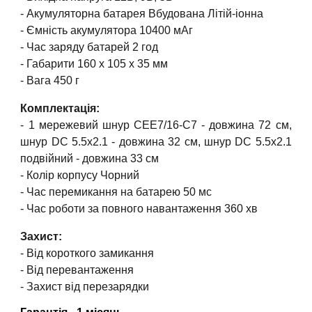
- Акумуляторна батарея Вбудована
Літій-іонна
- Ємність акумулятора 10400 мАг
-
Час заряду батарей 2
год
- Габарити 160 х 105 х 35 мм
- Вага 450 г
Комплектація:
-
1 мережевий шнур CEE7/16-C7 - довжина 72 см,
шнур DC 5.5x2.1 - довжина 32 см, шнур DC 5.5x2.1
подвійний - довжина 33 см
-
Колір корпусу Чорний
-
Час перемикання на батарею 50 мс
-
Час роботи за повного навантаження 360 хв
Захист:
-
Від короткого замикання
-
Від перевантаження
-
Захист від перезарядки