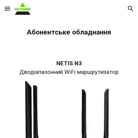
Skip to main content
Skip to navigation
Абонентське обладнання
NETIS N
3
Д
водіапазонний WiFi маршрутизатор