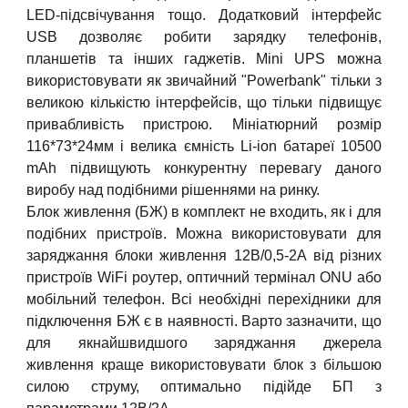
LED-підсвічування тощо. Додатковий інтерфейс
USB дозволяє робити зарядку телефонів,
планшетів та інших гаджетів. Mini UPS можна
використовувати як звичайний "Powerbank" тільки з
великою кількістю інтерфейсів, що тільки підвищує
привабливість пристрою. Мініатюрний розмір
116*73*24мм і велика ємність Li-ion батареї 10500
mAh підвищують конкурентну перевагу даного
виробу над подібними рішеннями на ринку.
Блок живлення (БЖ) в комплект не входить, як і для
подібних пристроїв. Можна використовувати для
заряджання блоки живлення 12В/0,5-2А від різних
пристроїв WiFi роутер, оптичний термінал ONU або
мобільний телефон. Всі необхідні перехідники для
підключення БЖ є в наявності. Варто зазначити, що
для якнайшвидшого заряджання джерела
живлення краще використовувати блок з більшою
силою струму, оптимально підійде БП з