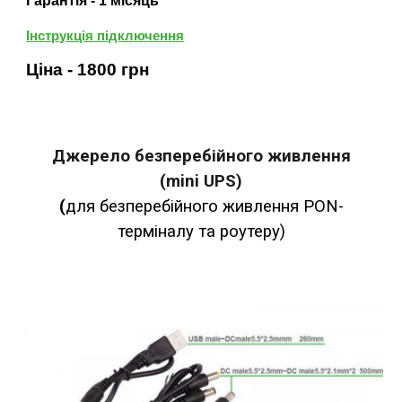
Гарант
і
я - 1 м
і
сяць
Інструкція підключення
Ціна -
1800
грн
Джерело безперебійного живлення
(mini UPS)
(
для безперебійного живлення PON-
терміналу та роутеру)