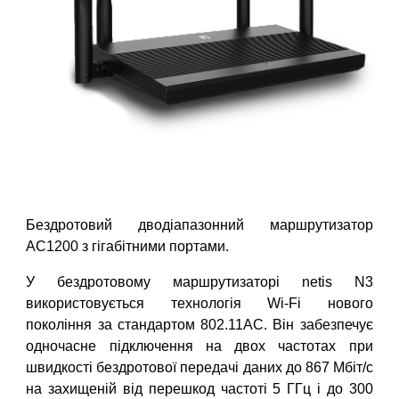
Бездротовий
дводіапазонний
маршрутизатор
АС1200 з гігабітними портами.
У бездротовому маршрутизаторі netis N3
використовується технологія Wi-Fi нового
покоління за стандартом 802.11AC. Він забезпечує
одночасне підключення на двох частотах при
швидкості бездротової передачі даних до 867 Мбіт/с
на захищеній від перешкод частоті 5 ГГц і до 300