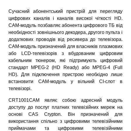
Сучасний абонентський пристрій для перегляду
цифрових каналів і каналів високої чіткості HD.
CAM-модуль позбавляє абонента цифрового ТБ від
необхідності зовнішнього декодера, другого пульта і
додаткових проводів від ресивера до телевізора.
CAM-модуль призначений для власників плазмових
або LCD-телевізорів з вбудованим цифровим
кабельним тюнером, які підтримують цифровий
стандарт MPEG-2 (HD Ready) або MPEG-4 (Full
HD). Для підключення пристрою необхідно лише
встановити CAM-модуль у вільний CI-слот в
телевізорі.
CRT1001CAM являє собою адресний модуль
доступу до послуг платних телевізійних мереж на
основі CAS Crypton. Він призначений для
використання спільно з цифровими телевізійними
приймачами та цифровими телевізійними